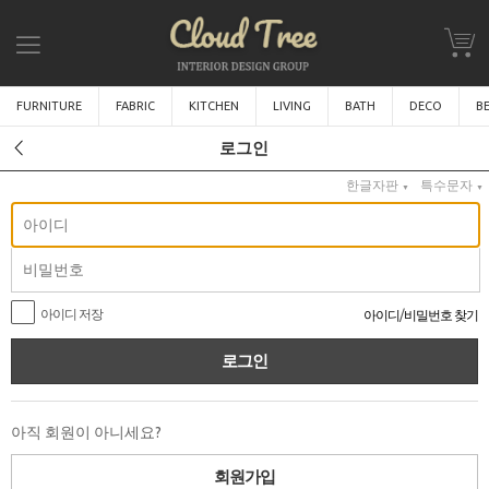
FURNITURE
FABRIC
KITCHEN
LIVING
BATH
DECO
B
로그인
한글자판
특수문자
▼
▼
아이디 저장
아이디
/
비밀번호 찾기
아직 회원이 아니세요?
회원가입