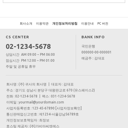
회사소개
이용약관
개인정보처리방침
이용안내
PC 버전
CS CENTER
BANK INFO
02-1234-5678
국민은행
000000-00-000001
상담시간 AM 09:00 ~ PM 06:00
예금주 : 김대표
점심시간 PM 12:00 ~ PM 01:00
주말 및 공휴일 휴무
회사명
:
(주) 귀사의 회사명
| 대표자
:
김대표
주소
:
경기도 성남시 분당구 대왕판교로 670 (유스페이스2)
전화
:
02-1234-5678
| 팩스
:
031-1234-5678
이메일
:
yourmail@yourdomain.com
사업자등록번호
:
123-45-67890
[사업자정보확인]
통신판매업신고번호
:
제1234-서울강남56789호
개인정보보호책임자
:
최정보
호스팅 제공자
:
(주)가비아씨엔에스