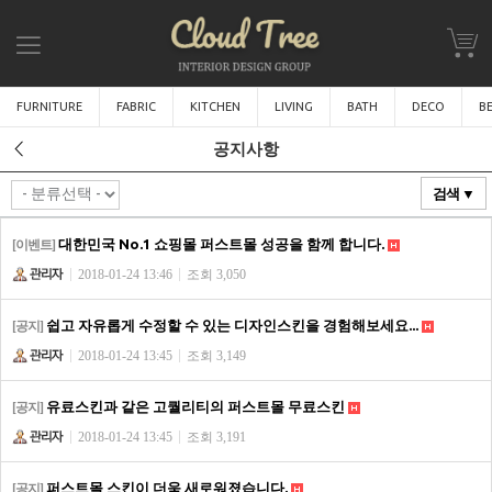
FURNITURE
FABRIC
KITCHEN
LIVING
BATH
DECO
B
공지사항
검색 ▼
대한민국 No.1 쇼핑몰 퍼스트몰 성공을 함께 합니다.
[이벤트]
2018-01-24 13:46
조회 3,050
쉽고 자유롭게 수정할 수 있는 디자인스킨을 경험해보세요...
[공지]
2018-01-24 13:45
조회 3,149
유료스킨과 같은 고퀄리티의 퍼스트몰 무료스킨
[공지]
2018-01-24 13:45
조회 3,191
퍼스트몰 스킨이 더욱 새로워졌습니다.
[공지]