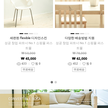
■
■
■
■
■
■
■
■
세련된 flexible 디자인스킨
다양한 배송방법 지원
성공 창업 파트너 No.1 쇼핑몰 퍼스
성공 창업 파트너 No.1 쇼핑몰 퍼스
트몰
트몰
₩ 50,000
₩ 78,000
₩ 45,000
₩ 62,000
633
찜
0
452
찜
0
무료배송
무료배송