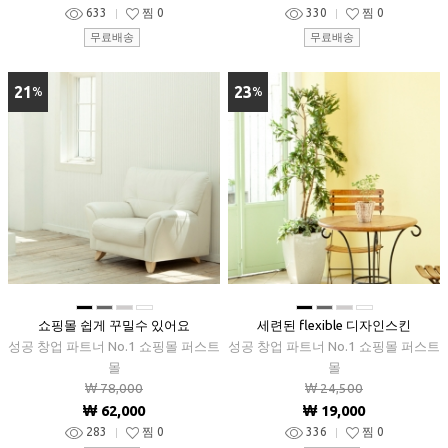
633
찜
0
330
찜
0
무료배송
무료배송
21
23
%
%
■
■
■
■
■
■
■
■
쇼핑몰 쉽게 꾸밀수 있어요
세련된 flexible 디자인스킨
성공 창업 파트너 No.1 쇼핑몰 퍼스트
성공 창업 파트너 No.1 쇼핑몰 퍼스트
몰
몰
₩ 78,000
₩ 24,500
₩ 62,000
₩ 19,000
283
찜
0
336
찜
0