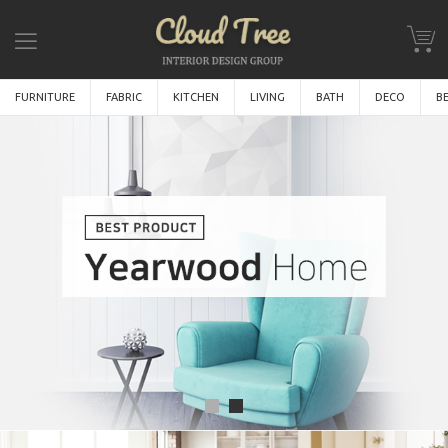
FURNITURE
FABRIC
KITCHEN
LIVING
BATH
DECO
B